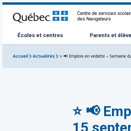
Aller
au
Centre de services scolai
des Navigateurs
contenu
Écoles et centres
Parents et élèv
Ouvrir/Fermer le sous-menu
Ouvrir/Fermer 
Accueil
Actualités
⭐️ 📢 Emplois en vedette – Semaine 
⭐️ 📢 Em
15 septe