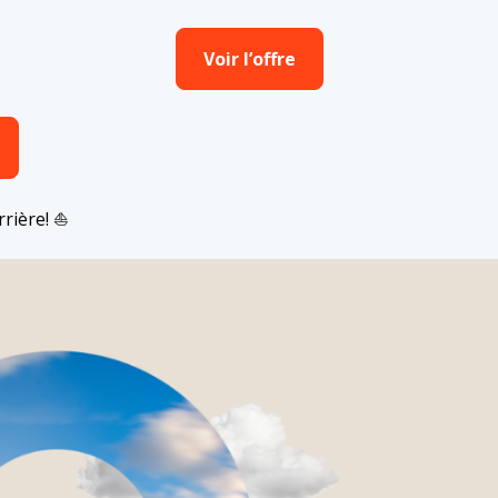
Voir l’offre
rière! ⛵️