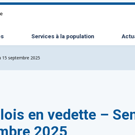
re
es
Services à la population
Actu
le sous-menu
Ouvrir/Fermer le sous-menu
du 15 septembre 2025
plois en vedette – S
mbre 2025