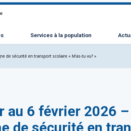
re
es
Services à la population
Actu
le sous-menu
Ouvrir/Fermer le sous-menu
ne de sécurité en transport scolaire « M’as-tu vu? »
r au 6 février 2026 –
 de sécurité en tra