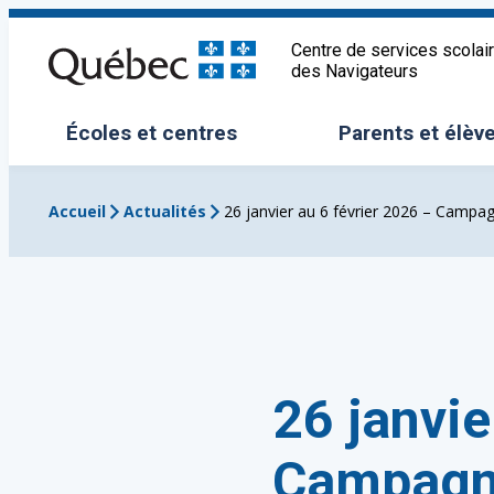
Aller
au
Centre de services scolai
des Navigateurs
contenu
Écoles et centres
Parents et élèv
Ouvrir/Fermer le sous-menu
Ouvrir/Fermer 
Accueil
Actualités
26 janvier au 6 février 2026 – Campag
26 janvie
Campagne