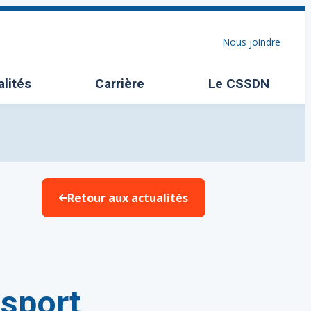
Nous joindre
alités
Carrière
Le CSSDN
Ouvrir/Fermer l
Retour aux actualités
nsport