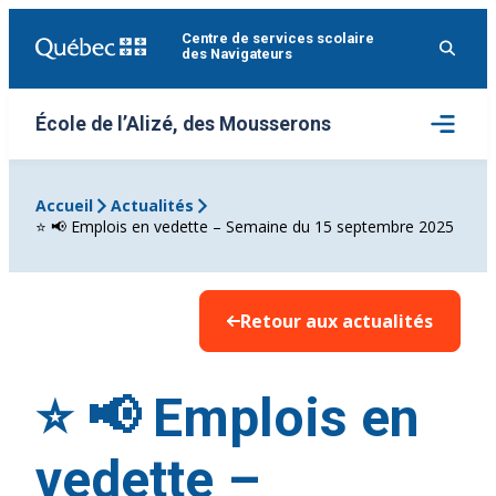
Aller
Centre de services scolaire
au
des Navigateurs
contenu
Ouvrir
École de l’Alizé, des Mousserons
le
menu
Accueil
Actualités
⭐️ 📢 Emplois en vedette – Semaine du 15 septembre 2025
Retour aux actualités
⭐️ 📢 Emplois en
vedette –