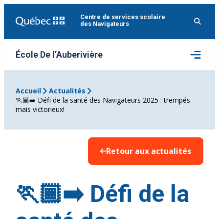
Aller
Centre de services scolaire
au
des Navigateurs
contenu
Ouvrir
École De l’Auberivière
le
menu
Accueil
Actualités
🏃🏾‍➡️ Défi de la santé des Navigateurs 2025 : trempés
mais victorieux!
Retour aux actualités
🏃🏾‍➡️ Défi de la