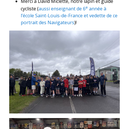
Merci à David Miclette, notre lapin et guide
e
cycliste (
aussi enseignant de 6
année à
l’école Saint-Louis-de-France et vedette de ce
portrait des Navigateurs
)!