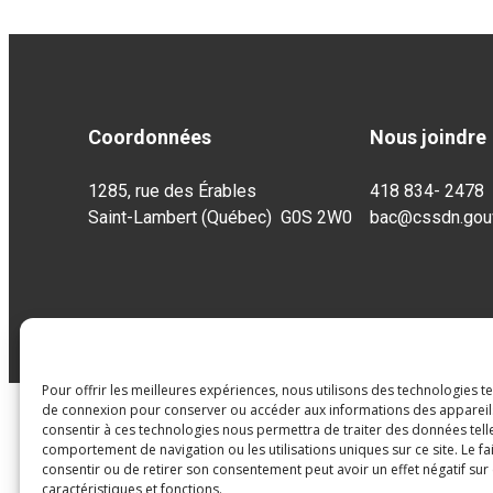
Coordonnées
Nous joindre
1285, rue des Érables
418 834- 2478
Saint-Lambert (Québec) G0S 2W0
bac@cssdn.gouv
Pour offrir les meilleures expériences, nous utilisons des technologies t
de connexion pour conserver ou accéder aux informations des appareils.
consentir à ces technologies nous permettra de traiter des données tell
comportement de navigation ou les utilisations uniques sur ce site. Le fa
consentir ou de retirer son consentement peut avoir un effet négatif sur
caractéristiques et fonctions.