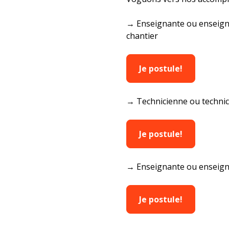
→ Enseignante ou enseigna
chantier
Je postule!
→ Technicienne ou technici
Je postule!
→ Enseignante ou enseignan
Je postule!