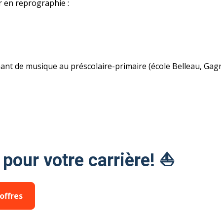
 en reprographie :
t de musique au préscolaire-primaire (école Belleau, Gagno
pour votre carrière! ⛵️
offres