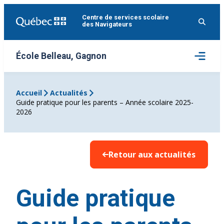
Aller
Centre de services scolaire
au
des Navigateurs
contenu
Ouvrir
École Belleau, Gagnon
le
menu
Accueil
Actualités
Guide pratique pour les parents – Année scolaire 2025-
2026
Retour aux actualités
Guide pratique