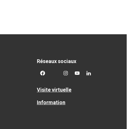
Réseaux sociaux
facebook
twitter
googleplus
googleplus
googleplus
Visite virtuelle
Information