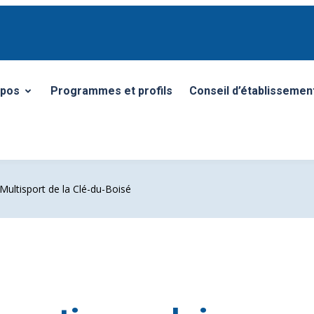
opos
Programmes et profils
Conseil d’établissemen
r/Fermer le sous-menu
 Multisport de la Clé-du-Boisé