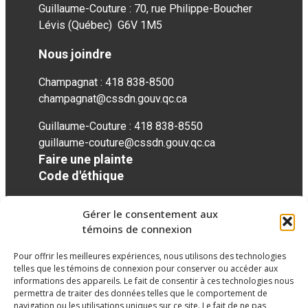
Guillaume-Couture : 70, rue Philippe-Boucher
Lévis (Québec) G6V 1M5
Nous joindre
Champagnat : 418 838-8500
champagnat@cssdn.gouv.qc.ca
Guillaume-Couture : 418 838-8550
guillaume-couture@cssdn.gouv.qc.ca
Faire une plainte
Code d'éthique
Gérer le consentement aux
Réseaux sociaux
témoins de connexion
Pour offrir les meilleures expériences, nous utilisons des technologies
twitter
googleplus
googleplus
googleplus
googleplus
googleplus
telles que les témoins de connexion pour conserver ou accéder aux
informations des appareils. Le fait de consentir à ces technologies nous
permettra de traiter des données telles que le comportement de
navigation ou les utilisations uniques sur ce site. Le fait de ne pas