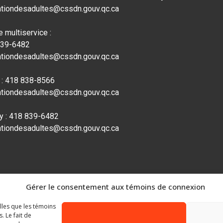
tiondesadultes@cssdn.gouv.qc.ca
e multiservice :
839-6482
tiondesadultes@cssdn.gouv.qc.ca
 : 418 838-8566
tiondesadultes@cssdn.gouv.qc.ca
y : 418 839-6482
tiondesadultes@cssdn.gouv.qc.ca
Gérer le consentement aux témoins de connexion
elles que les témoins
 Le fait de