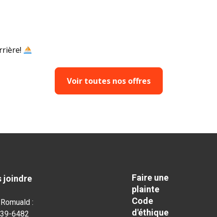
rrière!
Voir toutes nos offres
Faire une
 joindre
plainte
Code
-Romuald :
d'éthique
839-6482