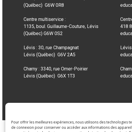
(Québec) G6W 0R8
educa
Centre multiservice :
Centr
1135, boul. Guillaume-Couture, Lévis
418 
(Québec) G6W 0S2
educa
Lévis : 30, rue Champagnat
Lévis
Lévis (Québec) G6V 2A5
educa
Charny : 3340, rue Omer-Poirier
Charn
Lévis (Québec) G6X 1T3
educa
Pour offrir les meilleures expériences, nous utilisons des technologies t
de connexion pour conserver ou accéder aux informations des appareils.