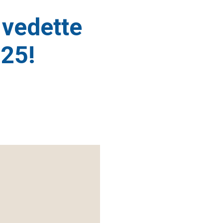
vedette
025!