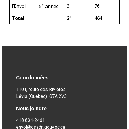
e
l’Envol
3
76
5
année
Total
21
464
Coordonnées
1101, route des Rivières
Lévis (Québec) G7A 2V3
Nous joindre
418 834-2461
envol@cssdn.gouv.qc.ca