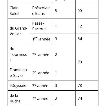
Clair-
Préscolair
5
90
Soleil
e 5 ans
Passe-
1
12
du Grand-
Partout
Voilier
re
3
64
1
année
du
e
Tourneso
2
2
année
l
70
Dominiqu
e
1
2
année
e-Savio
e
l’Odyssée
3
78
3
année
de la
e
3
74
4
année
Ruche