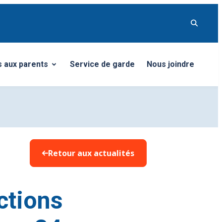
s aux parents
Service de garde
Nous joindre
er le sous-menu
Retour aux actualités
ctions