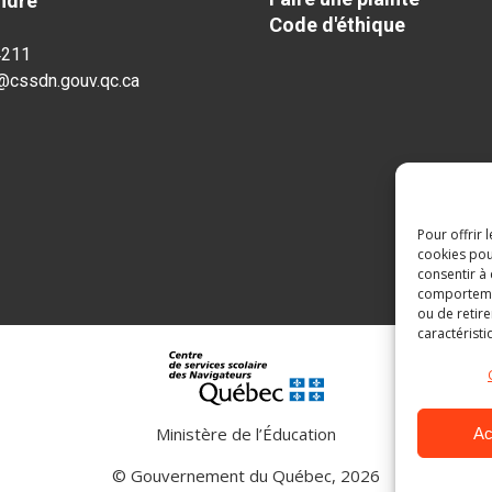
ndre
Code d'éthique
4211
@cssdn.gouv.qc.ca
Pour offrir 
cookies pou
consentir à
comportement
ou de retire
caractéristi
Ministère de l’Éducation
Ac
© Gouvernement du Québec, 2026