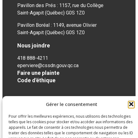
Pavillon des Prés : 1157, rue du Collège
Saint-Agapit (Québec) G0S 1Z0
Pavillon Boréal : 1149, avenue Olivier
Saint-Agapit (Québec) G0S 1Z0
Nous joindre
418 888-4211
eperviere@cssdn.gouv.qc.ca
Faire une plainte
Code d'éthique
Réseaux sociaux
Gérer le consentement
Pour offrir les meilleures expériences, nous utilisons des technologies
facebook
telles que les cookies pour stocker et/ou accéder aux informations des
appareils. Le fait de consentir à ces technologies nous permettra de
traiter des données telles que le comportement de navigation ou les ID