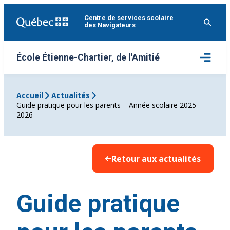
Aller
Centre de services scolaire
au
des Navigateurs
contenu
Ouvrir
École Étienne-Chartier, de l'Amitié
le
menu
Accueil
Actualités
Guide pratique pour les parents – Année scolaire 2025-
2026
Retour aux actualités
Guide pratique