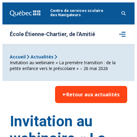
Aller
Centre de services scolaire
au
des Navigateurs
contenu
Ouvrir
École Étienne-Chartier, de l'Amitié
le
menu
Accueil
Actualités
Invitation au webinaire « La première transition : de la
petite enfance vers le préscolaire » – 26 mai 2026
Retour aux actualités
Invitation au