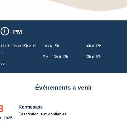
PM
12h à 13h et 15h à 19
14h à 15h
16h à 17h
h
PM : 13h à 12h
13h à 19h
oui
Événements a venir
8
Kermesase
Description jeux gonflables
t. 2025