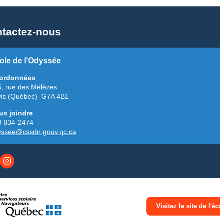
tactez-nous
ole de l'Odyssée
ordonnées
, rue des Mélèzes
vis (Québec) G7A 4B1
us joindre
8 834-2474
yssee@cssdn.gouv.qc.ca
Visitez le site de l'éc