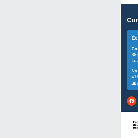
Con
Éc
Co
885
Lé
No
41
od