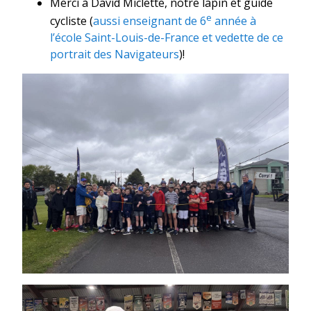
Merci à David Miclette, notre lapin et guide
e
cycliste (
aussi enseignant de 6
année à
l’école Saint-Louis-de-France et vedette de ce
portrait des Navigateurs
)!