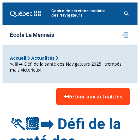
Aller
Centre de services scolaire
au
des Navigateurs
contenu
Ouvrir
École La Mennais
le
menu
Accueil
Actualités
🏃🏾‍➡️ Défi de la santé des Navigateurs 2025 : trempés
mais victorieux!
Retour aux actualités
🏃🏾‍➡️ Défi de la