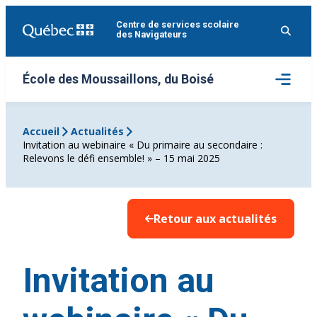
Aller
Centre de services scolaire
au
des Navigateurs
contenu
Ouvrir
École des Moussaillons, du Boisé
le
menu
Accueil
Actualités
Invitation au webinaire « Du primaire au secondaire :
Relevons le défi ensemble! » – 15 mai 2025
Retour aux actualités
Invitation au