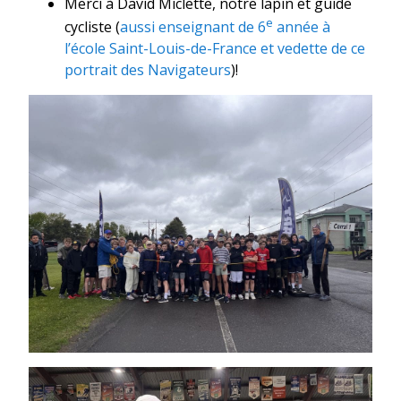
Merci à David Miclette, notre lapin et guide
e
cycliste (
aussi enseignant de 6
année à
l’école Saint-Louis-de-France et vedette de ce
portrait des Navigateurs
)!