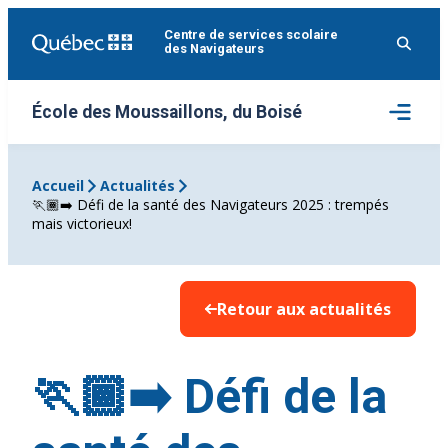
Aller
Centre de services scolaire
au
des Navigateurs
contenu
Ouvrir
École des Moussaillons, du Boisé
le
menu
Accueil
Actualités
🏃🏾‍➡️ Défi de la santé des Navigateurs 2025 : trempés
mais victorieux!
Retour aux actualités
🏃🏾‍➡️ Défi de la