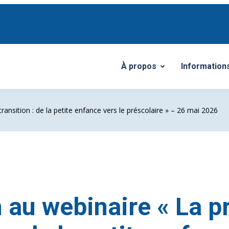
À propos
Information
Ouvrir/Fermer le sous-men
Ouvrir/Ferm
ransition : de la petite enfance vers le préscolaire » – 26 mai 2026
n au webinaire « La 