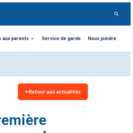
s aux parents
Service de garde
Nous joindre
u
er le sous-menu
Retour aux actualités
première