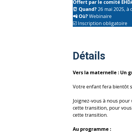
Offert par le comité EHD
⏰
Quand?
26 mai 2025, à 
📲
Où?
Webinaire
☑️ Inscription obligatoire
Détails
Vers la maternelle : Un 
Votre enfant fera bientôt 
Joignez-vous à nous pour 
cette transition, pour vo
cette transition.
Au programme :