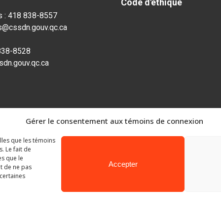
Code d'éthique
s : 418 838-8557
s@cssdn.gouv.qc.ca
 838-8528
dn.gouv.qc.ca
Gérer le consentement aux témoins de connexion
elles que les témoins
 Le fait de
es que le
Accepter
it de ne pas
 certaines
Ministère de l’Éducation
© Gouvernement du Québec, 2026