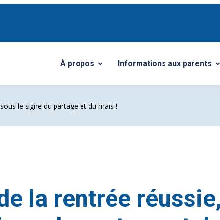
À propos
Informations aux parents
Ouvrir/Fermer le sous-menu
Ouvrir/Fermer le sous-me
 sous le signe du partage et du maïs !
de la rentrée réussie