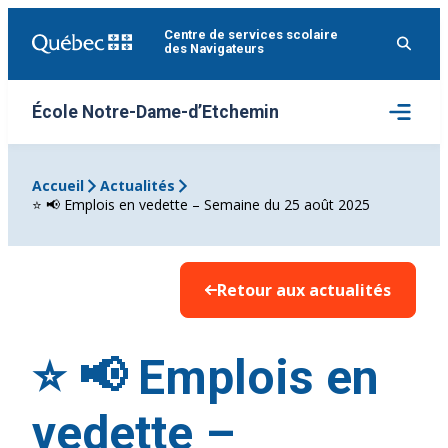
Aller
Centre de services scolaire
au
des Navigateurs
contenu
Ouvrir
École Notre-Dame-d’Etchemin
le
menu
Accueil
Actualités
⭐️ 📢 Emplois en vedette – Semaine du 25 août 2025
Retour aux actualités
⭐️ 📢 Emplois en
vedette –