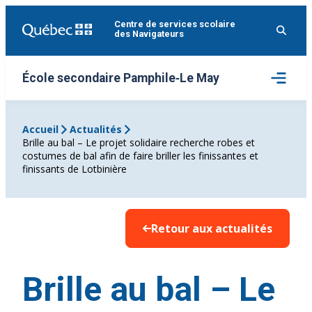
Aller
Centre de services scolaire
au
des Navigateurs
contenu
Ouvrir
École secondaire Pamphile‑Le May
le
menu
Accueil
Actualités
Brille au bal – Le projet solidaire recherche robes et
costumes de bal afin de faire briller les finissantes et
finissants de Lotbinière
Retour aux actualités
Brille au bal – Le