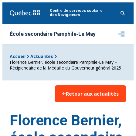
Aller
Centre de services scolaire
au
des Navigateurs
contenu
Ouvrir
École secondaire Pamphile‑Le May
le
menu
Accueil
Actualités
Florence Bernier, école secondaire Pamphile-Le May –
Récipiendaire de la Médaille du Gouverneur général 2025
Retour aux actualités
Florence Bernier,