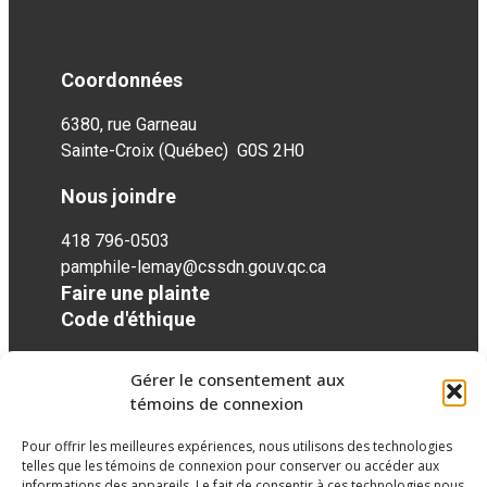
Coordonnées
6380, rue Garneau
Sainte-Croix (Québec) G0S 2H0
Nous joindre
418 796-0503
pamphile-lemay@cssdn.gouv.qc.ca
Faire une plainte
Code d'éthique
Gérer le consentement aux
Réseaux sociaux
témoins de connexion
Pour offrir les meilleures expériences, nous utilisons des technologies
facebook
twitter
googleplus
googleplus
googleplus
telles que les témoins de connexion pour conserver ou accéder aux
informations des appareils. Le fait de consentir à ces technologies nous