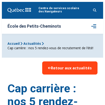
Aller
Centre de services scolaire
au
des Navigateurs
contenu
Ouvrir
École des Petits-Cheminots
le
menu
Accueil
Actualités
Cap carrière : nos 5 rendez-vous de recrutement de l’été!
Retour aux actualités
Cap carrière :
nos 5 rendez-