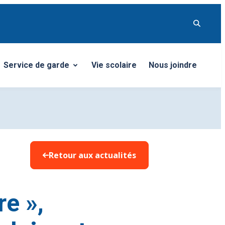
Service de garde
Vie scolaire
Nous joindre
Ouvrir/Fermer le sous-menu
Retour aux actualités
re »,