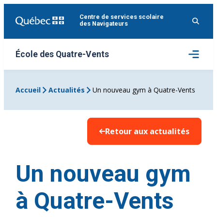
Aller
Centre de services scolaire
au
des Navigateurs
contenu
Ouvrir
École des Quatre-Vents
le
menu
Accueil
Actualités
Un nouveau gym à Quatre-Vents
Retour aux actualités
Un nouveau gym
à Quatre-Vents