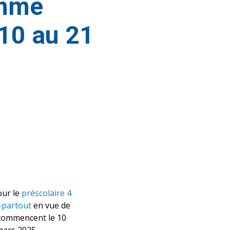
amme
10 au 21
our le
préscolaire 4
partout
en vue de
 commencent le 10
mars 2025.