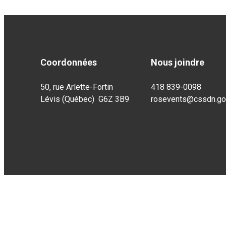
Coordonnées
Nous joindre
50, rue Arlette-Fortin
418 839-0098
Lévis (Québec) G6Z 3B9
rosevents@cssdn.gou