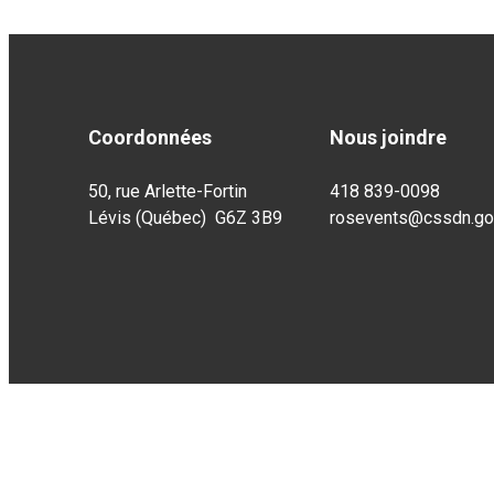
Coordonnées
Nous joindre
50, rue Arlette-Fortin
418 839-0098
Lévis (Québec) G6Z 3B9
rosevents@cssdn.gou