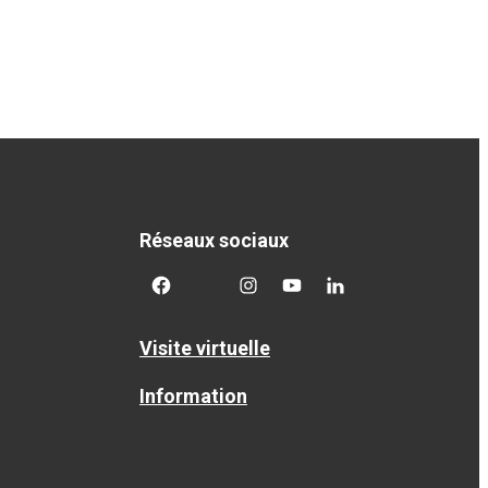
Réseaux sociaux
facebook
twitter
googleplus
googleplus
googleplus
Visite virtuelle
Information