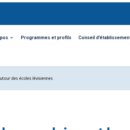
opos
Programmes et profils
Conseil d’établissemen
r/Fermer le sous-menu
autour des écoles lévisiennes