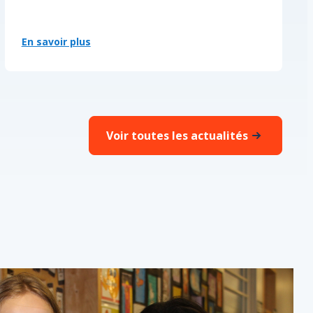
En savoir plus
:
Jumelage
interculturel
à
PLM
Voir toutes les actualités