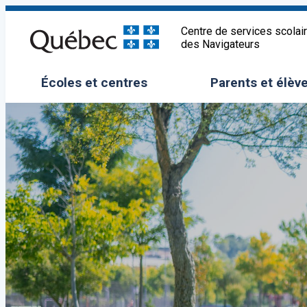
Aller
au
Centre de services scolai
des Navigateurs
contenu
Écoles et centres
Parents et élèv
Ouvrir/Fermer le sous-menu
Ouvrir/Fermer 