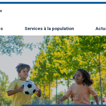
re
es
Services à la population
Actu
le sous-menu
Ouvrir/Fermer le sous-menu