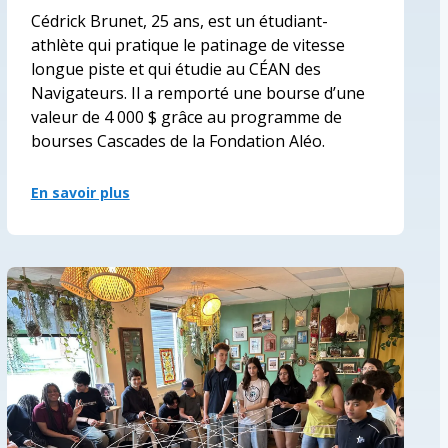
Cédrick Brunet, 25 ans, est un étudiant-
athlète qui pratique le patinage de vitesse
longue piste et qui étudie au CÉAN des
Navigateurs. Il a remporté une bourse d’une
valeur de 4 000 $ grâce au programme de
bourses Cascades de la Fondation Aléo.
En savoir plus
:
Cédrick
Brunet,
élève
du
centre
d’éducation
des
adultes
des
Navigateurs,
récipiendaire
de
la
bourses
Cascades