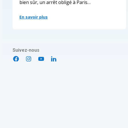
bien sûr, un arrêt obligé à Paris…
En savoir plus
:
Les
élèves
de
Champagnat
célèbrent
l’amitié
Suivez-nous
franco-
canadienne
facebook
googleplus
googleplus
googleplus
près
d’Amiens