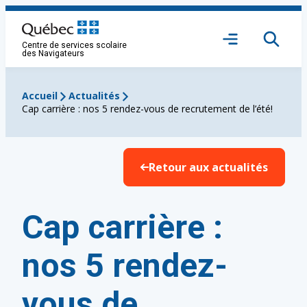
Aller
au
Ouvrir
contenu
Centre de services scolaire
le
des Navigateurs
menu
Accueil
Actualités
Cap carrière : nos 5 rendez-vous de recrutement de l’été!
Retour aux actualités
Cap carrière :
nos 5 rendez-
vous de