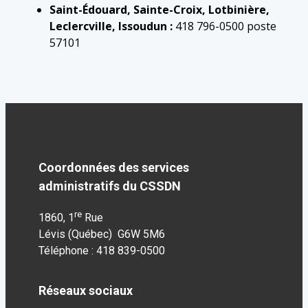
celui-ci n’est pas conforme à l’état réel
Saint-Édouard, Sainte-Croix, Lotbinière,
de notre dossier de taxation
Leclercville, Issoudun :
418 796-0500 poste
57101
taxes@cssdn.gouv.qc.ca
Téléchargez la convention
Coordonnées des services
d’inscription et d’utilisation des
administratifs du CSSDN
données
re
1860, 1
Rue
Lévis (Québec) G6W 5M6
Téléphone : 418 839-0500
Réseaux sociaux