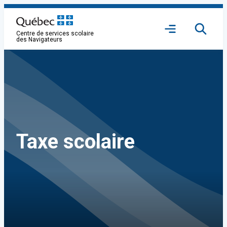
Aller
au
Ouvrir
contenu
Centre de services scolaire
le
des Navigateurs
menu
Taxe scolaire