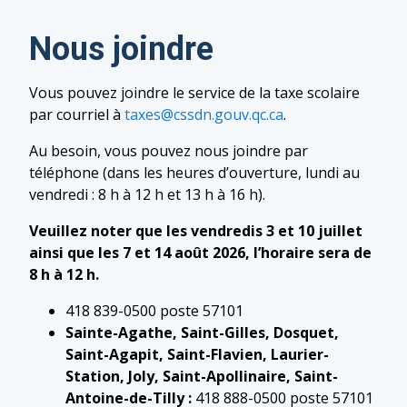
****)
En personne dans la plupart des
Nous joindre
institutions financières du Québec
Par la poste à l’adresse suivante
Vous pouvez joindre le service de la taxe scolaire
Centre de services scolaire des
Choisir l’option
Consultation
et cliquer
par courriel à
taxes@cssdn.gouv.qc.ca
.
Navigateurs
consulter les données
C.P. 43060
Choisir un type de recherche
Au besoin, vous pouvez nous joindre par
Lévis (Québec) G6W 7N2
Rechercher par
téléphone (dans les heures d’ouverture, lundi au
Compléter les champs requis selon la
vendredi : 8 h à 12 h et 13 h à 16 h).
recherche choisie
Veuillez noter que les vendredis 3 et 10 juillet
Cliquer sur le bouton
Rechercher
ainsi que les 7 et 14 août 2026, l’horaire sera de
8 h à 12 h.
Aucune copie de facture n’est
transmise aux créanciers hypothécaires.
418 839-0500 poste 57101
Sainte-Agathe, Saint-Gilles, Dosquet,
Saint-Agapit, Saint-Flavien, Laurier-
Station, Joly, Saint-Apollinaire, Saint-
Antoine-de-Tilly :
418 888-0500 poste 57101