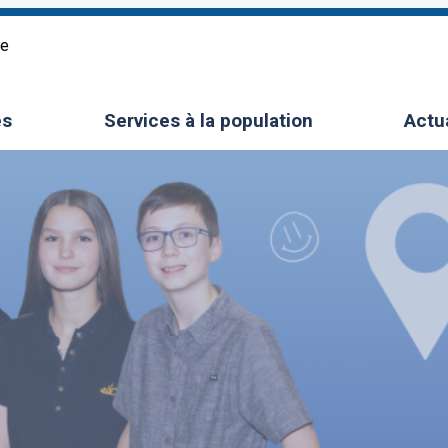
re
es
Services à la population
Actu
le sous-menu
Ouvrir/Fermer le sous-menu