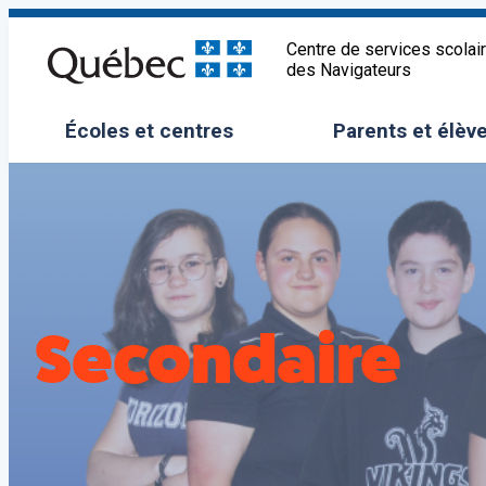
Aller
au
Centre de services scolai
des Navigateurs
contenu
Écoles et centres
Parents et élèv
Ouvrir/Fermer le sous-menu
Ouvrir/Fermer 
Secondaire