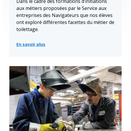
Dans le cadre des formations d’initiations
aux métiers proposées par le Service aux
entreprises des Navigateurs que nos élèves
ont exploré différentes facettes du métier de
toilettage.
En savoir plus
:
Des
élèves
s’initient
au
monde
du
toilettage
avec
la
participation
de
Whisky!