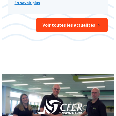
En savoir plus
:
En
2026,
objectif
Plan
Voir toutes les actualités
A!