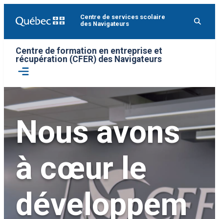
Aller
Centre de services scolaire
au
des Navigateurs
contenu
Centre de formation en entreprise et
récupération (CFER) des Navigateurs
Ouvrir
le
menu
Nous avons
à cœur le
développem