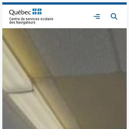
Aller
au
Ouvrir
contenu
Centre de services scolaire
le
des Navigateurs
menu