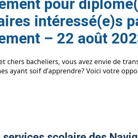
tement pour diplômé(
aires intéressé(e)s p
nement – 22 août 20
et chers bacheliers, vous avez envie de tra
nes ayant soif d’apprendre? Voici votre opp
 services scolaire des Navi