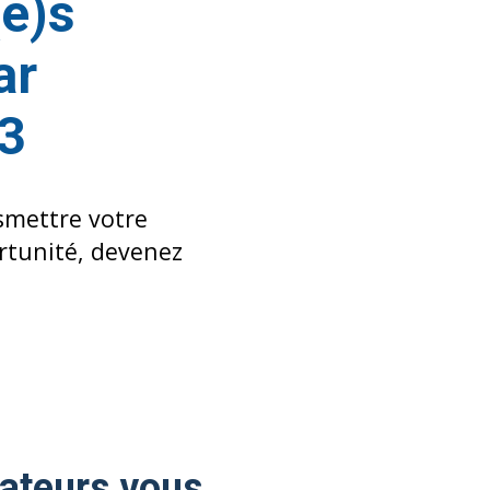
e)s
ar
23
nsmettre votre
ortunité, devenez
gateurs vous