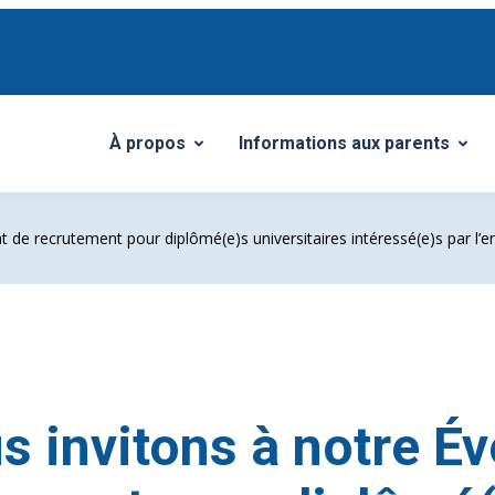
À propos
Informations aux parents
Ouvrir/Fermer le sous-menu
Ouvrir/Fermer le sous-menu
 de recrutement pour diplômé(e)s universitaires intéressé(e)s par l
s invitons à notre É