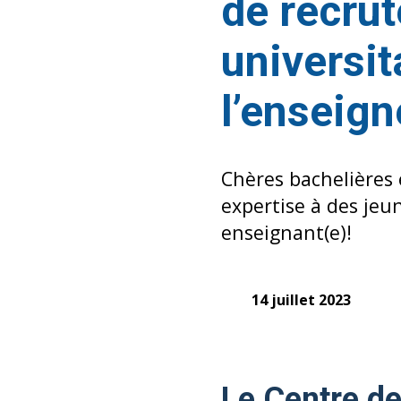
de recru
universit
l’enseig
Chères bachelières 
expertise à des jeu
enseignant(e)!
14 juillet 2023
Le Centre de