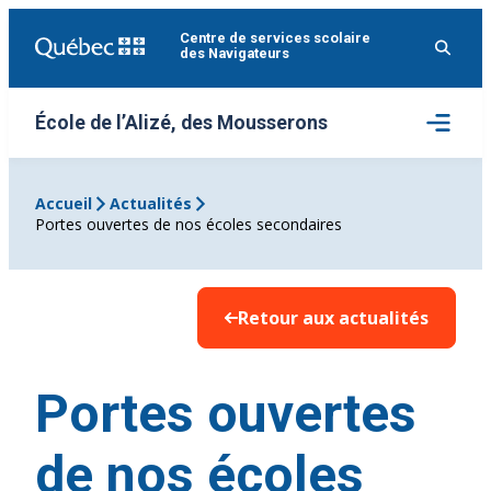
Aller
Centre de services scolaire
au
des Navigateurs
contenu
Ouvrir
École de l’Alizé, des Mousserons
le
menu
Accueil
Actualités
Portes ouvertes de nos écoles secondaires
Retour aux actualités
Portes ouvertes
de nos écoles