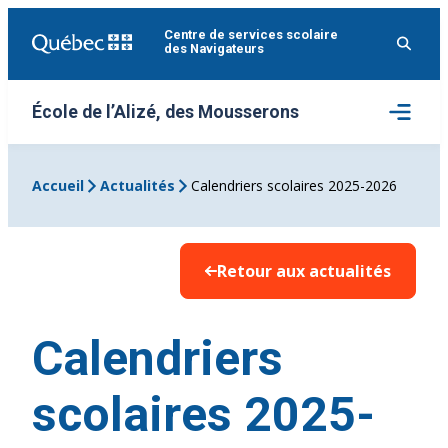
Aller
Centre de services scolaire
au
des Navigateurs
contenu
Ouvrir
École de l’Alizé, des Mousserons
le
menu
Accueil
Actualités
Calendriers scolaires 2025-2026
Retour aux actualités
Calendriers
scolaires 2025-