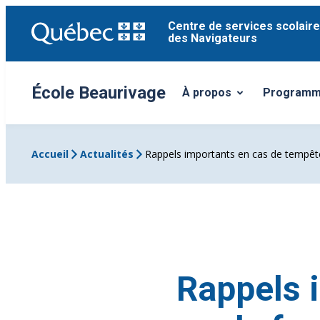
Aller
Centre de services scolaire
au
des Navigateurs
contenu
École Beaurivage
À propos
Programme
Ouvrir/Fermer le sous-m
Accueil
Actualités
Rappels importants en cas de tempêt
Rappels 