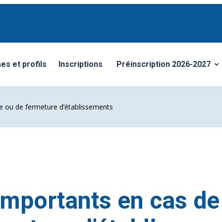
s et profils
Inscriptions
Préinscription 2026-2027
enu
Ouvrir/Fermer le sous-men
e ou de fermeture d’établissements
importants en cas d