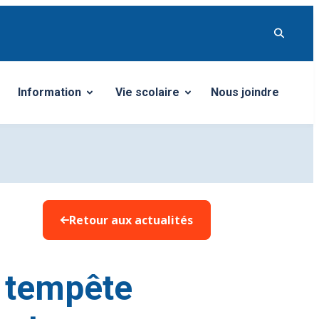
Information
Vie scolaire
Nous joindre
u
Ouvrir/Fermer le sous-menu
Ouvrir/Fermer le sous-menu
Retour aux actualités
e tempête