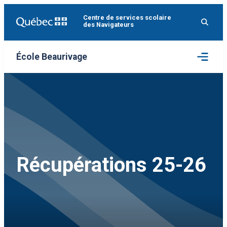
Aller
Centre de services scolaire
au
des Navigateurs
contenu
Ouvrir
École Beaurivage
le
menu
Récupérations 25-26