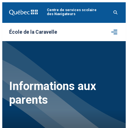
Aller
Centre de services scolaire
au
des Navigateurs
contenu
Ouvrir
École de la Caravelle
le
menu
Informations aux
parents