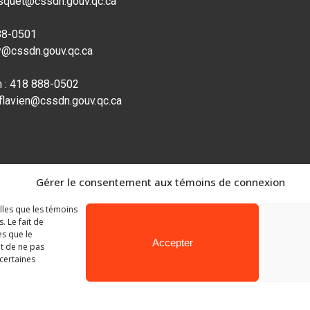
osquet@cssdn.gouv.qc.ca
888-0501
ly@cssdn.gouv.qc.ca
n : 418 888-0502
-flavien@cssdn.gouv.qc.ca
Gérer le consentement aux témoins de connexion
elles que les témoins
 Le fait de
es que le
Accepter
it de ne pas
 certaines
Ministère de l’Éducation
© Gouvernement du Québec, 2026