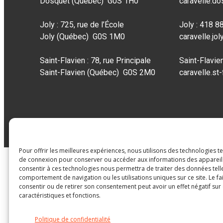
Dosquet (Québec) G0S 1H0
caravelle.d
Joly : 725, rue de l’École
Joly : 418 
Joly (Québec) G0S 1M0
caravelle.jo
Saint-Flavien : 78, rue Principale
Saint-Flavie
Saint-Flavien (Québec) G0S 2M0
caravelle.st
Pour offrir les meilleures expériences, nous utilisons des technologies t
de connexion pour conserver ou accéder aux informations des appareils.
consentir à ces technologies nous permettra de traiter des données tell
comportement de navigation ou les utilisations uniques sur ce site. Le fa
consentir ou de retirer son consentement peut avoir un effet négatif sur
caractéristiques et fonctions.
Politique de confidentialité