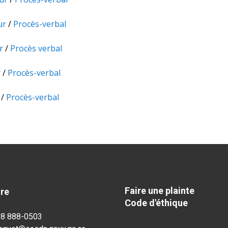
ur
/
Procès-verbal
r
/
Procès verbal
r
/
Procès-verbal
/
Procès-verbal
Faire une plainte
dre
Code d'éthique
18 888-0503