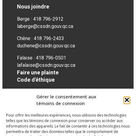
Nous joindre
Berge : 418 796-2912
laberge@cssdn.gouv.qc.ca
Chêne : 418 796-2433
duchene@cssdn.gouv.qc.ca
Falaise : 418 796-0501
lafalaise@cssdn.gouv.qc.ca
Faire une plainte
Code d'éthique
Gérer le consentement aux
Réseaux sociaux
témoins de connexion
Pour offrir les meilleures expériences, nous utilisons des technologies
facebook
telles que les témoins de connexion pour conserver ou accéder aux
informations des appareils. Le fait de consentir à ces technologies nous
permettra de traiter des données telles que le comportement de