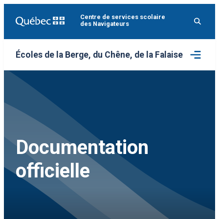
Aller
Centre de services scolaire
au
des Navigateurs
contenu
Ouvrir
Écoles de la Berge, du Chêne, de la Falaise
le
menu
Documentation
officielle