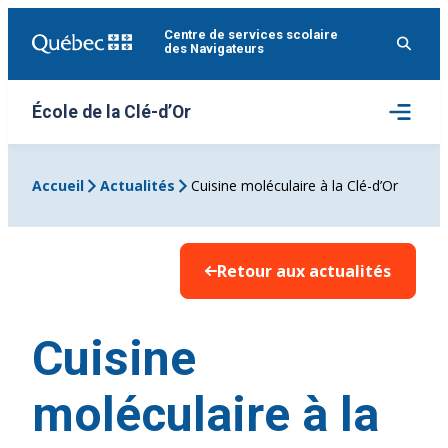
Aller
Centre de services scolaire
au
des Navigateurs
contenu
Ouvrir
École de la Clé-d’Or
le
menu
Accueil
Actualités
Cuisine moléculaire à la Clé-d’Or
Retour aux actualités
Cuisine
moléculaire à la