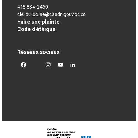
418 834-2460
cle-du-boise@cssdn.gouv.qc.ca
Faire une plainte
Code d'éthique
Réseaux sociaux
facebook
twitter
googleplus
googleplus
googleplus