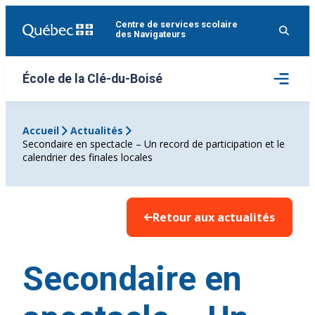
Aller
Centre de services scolaire
au
des Navigateurs
contenu
Ouvrir
École de la Clé-du-Boisé
le
menu
Accueil
Actualités
Secondaire en spectacle – Un record de participation et le
calendrier des finales locales
Retour aux actualités
Secondaire en