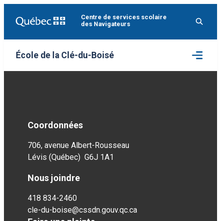
Aller
Centre de services scolaire
au
des Navigateurs
contenu
Ouvrir
École de la Clé-du-Boisé
le
menu
Coordonnées
706, avenue Albert-Rousseau
Lévis (Québec) G6J 1A1
Nous joindre
418 834-2460
cle-du-boise@cssdn.gouv.qc.ca