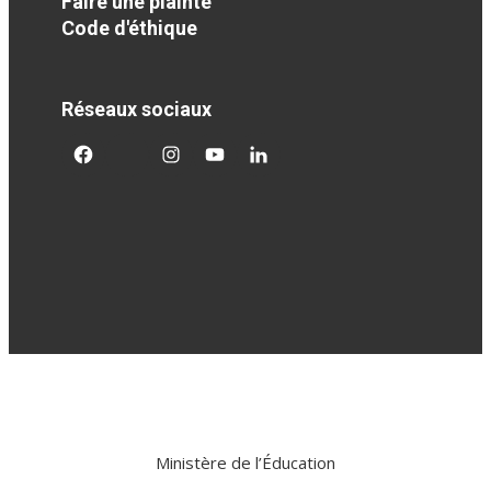
Faire une plainte
Code d'éthique
Réseaux sociaux
facebook
twitter
googleplus
googleplus
googleplus
Ministère de l’Éducation