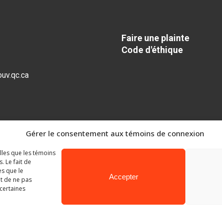
Faire une plainte
Code d'éthique
uv.qc.ca
Gérer le consentement aux témoins de connexion
elles que les témoins
 Le fait de
es que le
Accepter
it de ne pas
 certaines
Ministère de l’Éducation
© Gouvernement du Québec, 2026