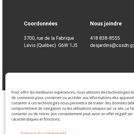
Coordonnées
Nous joindre
3700, rue de la Fabrique
418 838-8555
Lévis (Québec) G6W 1J5
desjardins@cssdn.go
Pour offrir les meilleures expériences, nous utilisons des technologies t
de connexion pour conserver ou accéder aux informations des appareils.
consentir à ces technologies nous permettra de traiter des données tell
comportement de navigation ou les utilisations uniques sur ce site. Le fa
consentir ou de retirer son consentement peut avoir un effet négatif sur
caractéristiques et fonctions.
Politique de confidentialité