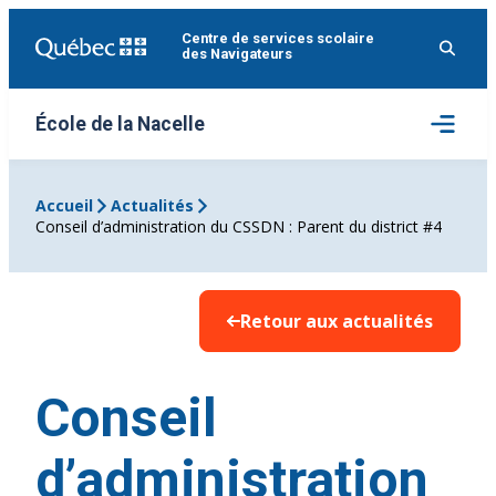
Aller
Centre de services scolaire
au
des Navigateurs
contenu
Ouvrir
École de la Nacelle
le
menu
Accueil
Actualités
Conseil d’administration du CSSDN : Parent du district #4
Retour aux actualités
Conseil
d’administration